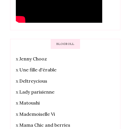
BLOGROLL
x
Jenny Chooz
x
Une fille d'érable
x
Deltreycious
x
Lady parisienne
x
Matoushi
x
Mademoiselle Vi
x
Mama Chic and berries