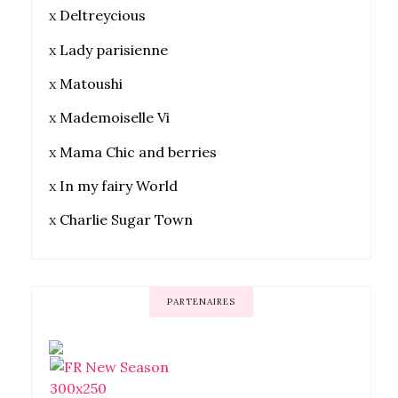
x
Deltreycious
x
Lady parisienne
x
Matoushi
x
Mademoiselle Vi
x
Mama Chic and berries
x
In my fairy World
x
Charlie Sugar Town
PARTENAIRES