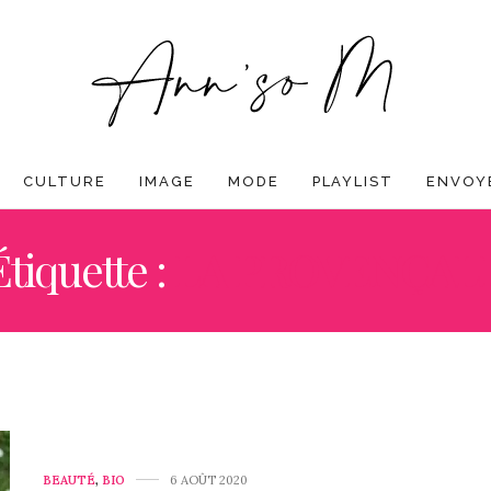
CULTURE
IMAGE
MODE
PLAYLIST
ENVOYE
Étiquette :
LA PROVENÇAL
BEAUTÉ
,
BIO
6 AOÛT 2020