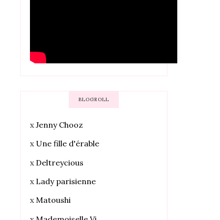
BLOGROLL
x
Jenny Chooz
x
Une fille d'érable
x
Deltreycious
x
Lady parisienne
x
Matoushi
x
Mademoiselle Vi