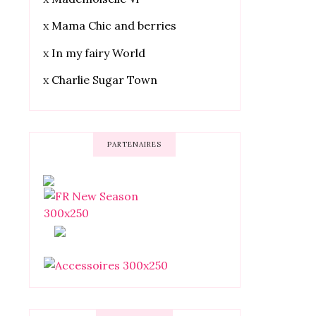
x
Mama Chic and berries
x
In my fairy World
x
Charlie Sugar Town
PARTENAIRES