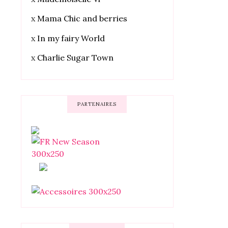
x
Mama Chic and berries
x
In my fairy World
x
Charlie Sugar Town
PARTENAIRES