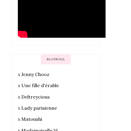
BLOGROLL
x
Jenny Chooz
x
Une fille d'érable
x
Deltreycious
x
Lady parisienne
x
Matoushi
x
Mademoiselle Vi