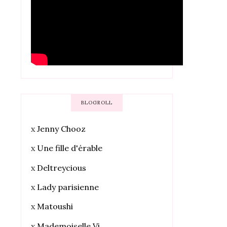
BLOGROLL
x
Jenny Chooz
x
Une fille d'érable
x
Deltreycious
x
Lady parisienne
x
Matoushi
x
Mademoiselle Vi