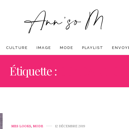
CULTURE
IMAGE
MODE
PLAYLIST
ENVOYE
Étiquette :
OSACALITO
MES LOOKS
,
MODE
12 DÉCEMBRE 2019