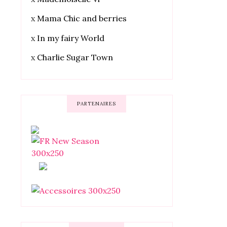
x
Mama Chic and berries
x
In my fairy World
x
Charlie Sugar Town
PARTENAIRES