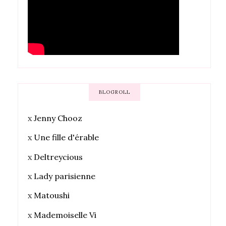
BLOGROLL
x
Jenny Chooz
x
Une fille d'érable
x
Deltreycious
x
Lady parisienne
x
Matoushi
x
Mademoiselle Vi