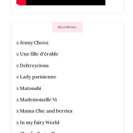
BLOGROLL
x
Jenny Chooz
x
Une fille d'érable
x
Deltreycious
x
Lady parisienne
x
Matoushi
x
Mademoiselle Vi
x
Mama Chic and berries
x
In my fairy World