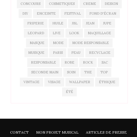
CONCOURS
COSMETIQUES
CREME
DESIGN
DIY
ENCEINTE
FESTIVAL
FOND D'ÉCRAN
FRIPERIE
HUILE
JBL
JEAN
JUPE
LEOPARD
LIVE
LOOK
MAQUILLAGE
MASQUE
MODE
MODE RESPONSABLE
MUSIQUE
PARIS
PEAU
RECYCLAGE
RESPONSABLE
ROBE
ROCK
SAC
SECONDE MAIN
SOIN
THE
TOP
VINTAGE
VISAGE
WALLPAPER
ÉTHIQUE
ÉTÉ
CONTACT
MON PROJET MUSICAL
ARTICLES DE PRESSE