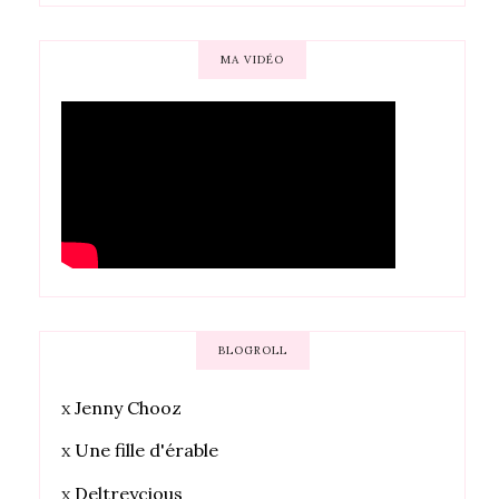
MA VIDÉO
BLOGROLL
x
Jenny Chooz
x
Une fille d'érable
x
Deltreycious