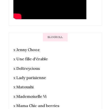
BLOGROLL
x
Jenny Chooz
x
Une fille d'érable
x
Deltreycious
x
Lady parisienne
x
Matoushi
x
Mademoiselle Vi
x
Mama Chic and berries