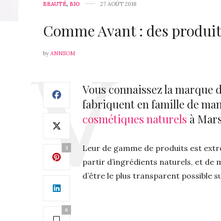
BEAUTÉ
,
BIO
27 AOÛT 2018
Comme Avant : des produit
by
ANNSOM
Vous connaissez la marque 
fabriquent en famille de man
cosmétiques naturels
à Marse
Leur de gamme de produits est extrêm
3
partir d’ingrédients naturels, et de
d’être le plus transparent possible s
6