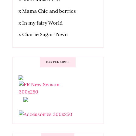
x
Mama Chic and berries
x
In my fairy World
x
Charlie Sugar Town
PARTENAIRES