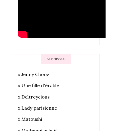
BLOGROLL
x
Jenny Chooz
x
Une fille d'érable
x
Deltreycious
x
Lady parisienne
x
Matoushi
x
Mademoiselle Vi