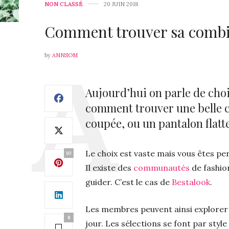
NON CLASSÉ
20 JUIN 2018
Comment trouver sa combi
by
ANNSOM
Aujourd’hui on parle de choi
comment trouver une belle c
coupée, ou un pantalon flatt
Le choix est vaste mais vous êtes per
10
Il existe des
communautés
de fashion
guider. C’est le cas de
Bestalook
.
Les membres peuvent ainsi explorer d
8
jour. Les sélections se font par styl