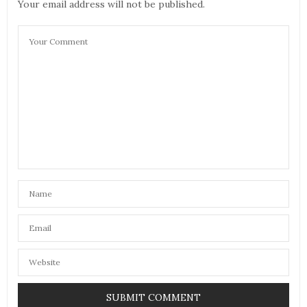
Your email address will not be published.
Merci pour cette découverte !
Des bisou,
Marjorie du blog
http://marjoriehirtz.com
3 AOÛT 2019 À 14 H 28 MIN
CONSTANCE
DIT :
pas mal ça! je ne connaissais pas!
5 AOÛT 2019 À 12 H 55 MIN