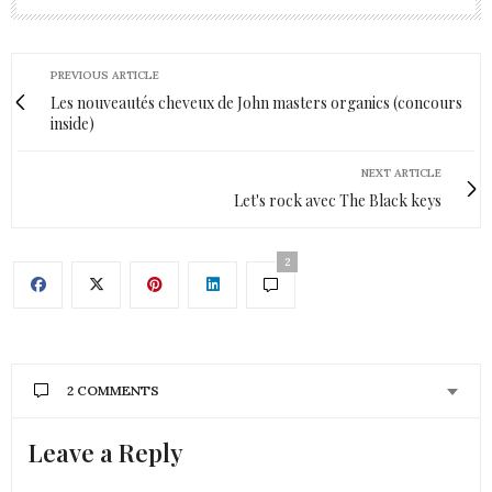
PREVIOUS ARTICLE
Les nouveautés cheveux de John masters organics (concours
inside)
NEXT ARTICLE
Let's rock avec The Black keys
2
2 COMMENTS
Leave a Reply
MARJORIE HIRTZ
DIT :
Une nouvelle, car je ne connaissais pas mais elle à
l’air vraiment bien donc à tester ahah