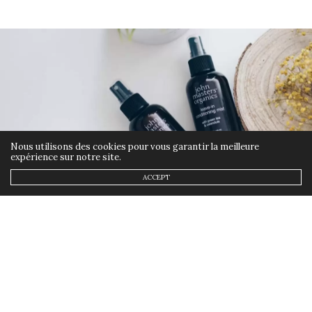
Nous utilisons des cookies pour vous garantir la meilleure
expérience sur notre site.
ACCEPT
BEAUTÉ
,
BIO
,
CONCOURS
29 JUILLET 2019
Les nouveautés cheveux de
John masters organics
(concours inside)
by
ANNSOM