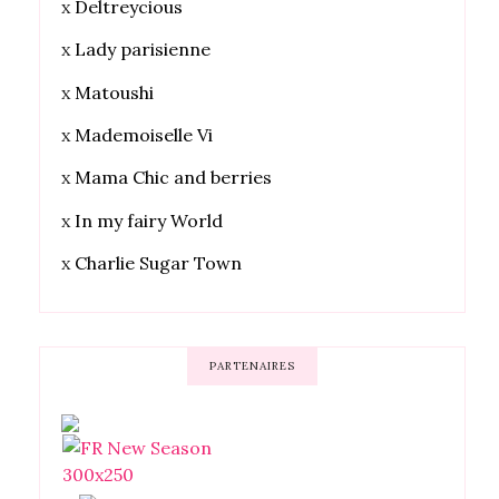
x
Deltreycious
x
Lady parisienne
x
Matoushi
x
Mademoiselle Vi
x
Mama Chic and berries
x
In my fairy World
x
Charlie Sugar Town
PARTENAIRES