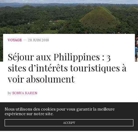
VOYAGE
28 JUIN 2018
Séjour aux Philippines : 3
sites d’intérêts touristiques à
voir absolument
by
SONYA KAREN
Les Philippines attirent chaque année d’innombrables
Nous utilisons des cookies pour vous garantir la meilleure
voyageurs provenant des quatre coins du monde grâce
expérience sur notre site.
à ses attractions touristiques remarquables. En effet,
ACCEPT
l’archipel philippin avec ses milliers et des milliers d’îles