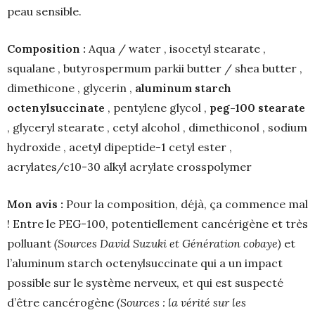
peau sensible.
Composition :
Aqua / water , isocetyl stearate ,
squalane , butyrospermum parkii butter / shea butter ,
dimethicone , glycerin ,
aluminum starch
octenylsuccinate
, pentylene glycol ,
peg-100 stearate
, glyceryl stearate , cetyl alcohol , dimethiconol , sodium
hydroxide , acetyl dipeptide-1 cetyl ester ,
acrylates/c10-30 alkyl acrylate crosspolymer
Mon avis :
Pour la composition, déjà, ça commence mal
! Entre le PEG-100, potentiellement cancérigène et très
polluant
(Sources David Suzuki et Génération cobaye)
et
l’aluminum starch octenylsuccinate qui a un impact
possible sur le système nerveux, et qui est suspecté
d’être cancérogène
(Sources : la vérité sur les