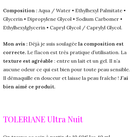
Composition :
Aqua / Water • Ethylhexyl Palmitate •
Glycerin • Dipropylene Glycol • Sodium Carbomer •
Ethylhexylglycerin • Capryl Glycol / Caprylyl Glycol.
Mon avis :
Déjà je suis soulagée
la composition est
correcte.
Le flacon est très pratique d’utilisation. La
texture est agréable
: entre un lait et un gel. Il n’a
aucune odeur ce qui est bien pour toute peau sensible.
Il démaquille en douceur et laisse la peau fraîche !
J’ai
bien aimé ce produit.
TOLERIANE Ultra Nuit
On trouve ce soin à partir de 19,60€ les 40 ml.