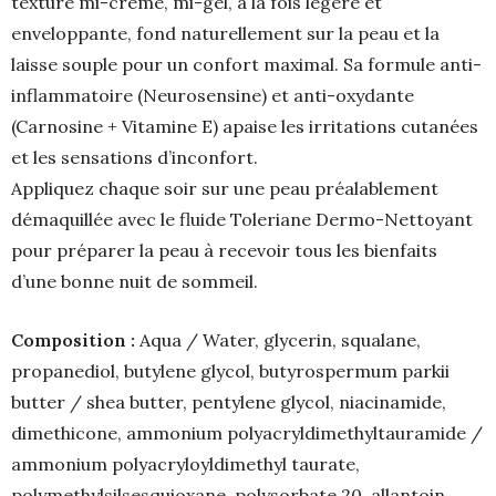
texture mi-crème, mi-gel, à la fois légère et
enveloppante, fond naturellement sur la peau et la
laisse souple pour un confort maximal. Sa formule anti-
inflammatoire (Neurosensine) et anti-oxydante
(Carnosine + Vitamine E) apaise les irritations cutanées
et les sensations d’inconfort.
Appliquez chaque soir sur une peau préalablement
démaquillée avec le fluide Toleriane Dermo-Nettoyant
pour préparer la peau à recevoir tous les bienfaits
d’une bonne nuit de sommeil.
Composition :
Aqua / Water, glycerin, squalane,
propanediol, butylene glycol, butyrospermum parkii
butter / shea butter, pentylene glycol, niacinamide,
dimethicone, ammonium polyacryldimethyltauramide /
ammonium polyacryloyldimethyl taurate,
polymethylsilsesquioxane, polysorbate 20, allantoin,