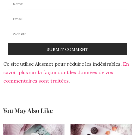
UNE FILLE PAS PARISIENNE
DIT :
Coucou,
Intriguant ce soin ! Tu m’as donné envie de le
tester.
Bises
22 MARS 2019 À 18 H 42 MIN
Ce site utilise Akismet pour réduire les indésirables.
En
savoir plus sur la façon dont les données de vos
commentaires sont traitées
.
You May Also Like