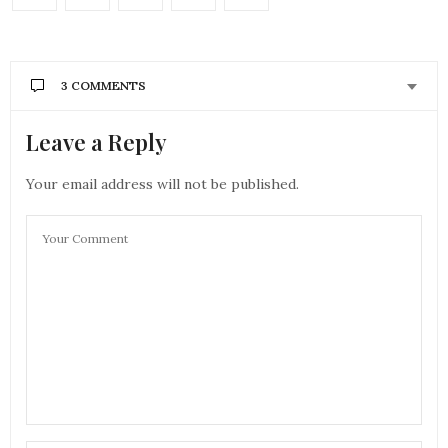
3 COMMENTS
Leave a Reply
AURÉLIE - MOUNETTE
DIT :
Le produit a l’air super. Les épices, ca m’interesse
vachement comme produits…Par contre, s’il est
Your email address will not be published.
riche ca va pas aller à ma peau grasse :/
Merci pour la découverte,
bises
Aurélie
20 MARS 2019 À 11 H 19 MIN
EMELINE
DIT :
Hello! Original comme crème !! Les actifs sont
intéressants
Je ne connaissais pas du tout cette marque merci
pour la découverte
Bisous
20 MARS 2019 À 13 H 04 MIN